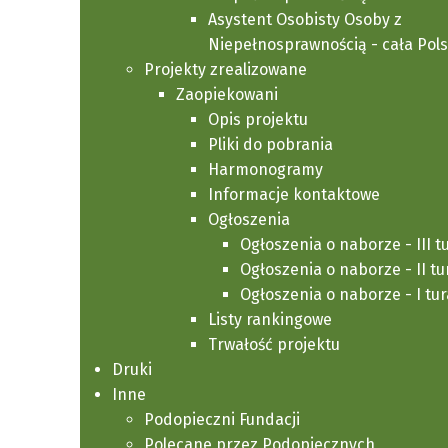
Featured
Asystent Osobisty Osoby z
Zmiana w regulaminie
Niepełnosprawnością - cała Pol
Projekty zrealizowane
Aktualności
Zaopiekowani
Opis projektu
Pliki do pobrania
Harmonogramy
Informacje kontaktowe
Zarząd Fundacji Pomocy Chorym na Zanik Mi
Ogłoszenia
z usług Asystenta Osobistego Osoby Niepeł
Ogłoszenia o naborze - III t
Ogłoszenia o naborze - II tu
Ogłoszenia o naborze - I tur
Główna jego zmiana dotyczy tygodniowego l
Listy rankingowe
każdego Podopiecznego. Oprócz tego usunięt
Trwałość projektu
Druki
Inne
W zakładce
Regulaminy / Regulamin korzys
Podopieczni Fundacji
regulaminu.
Polecane przez Podopiecznych