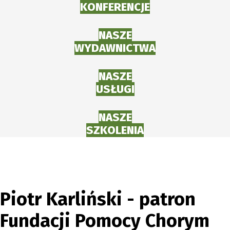
KONFERENCJE
NASZE
WYDAWNICTWA
NASZE
USŁUGI
NASZE
SZKOLENIA
Piotr Karliński - patron
Fundacji Pomocy Chorym