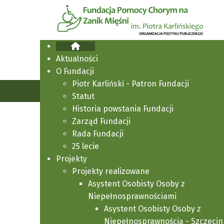
Aktualności
O Fundacji
Piotr Karliński - Patron Fundacji
Jesteś tutaj:
Strona główna
Aktualności
Statut
Historia powstania Fundacji
Zarząd Fundacji
Interpelacja w sprawi
Rada Fundacji
25 lecie
Zolgensma u dzieci z 
Projekty
Projekty realizowane
Asystent Osobisty Osoby z
Aktualności
Niepełnosprawnościami
Asystent Osobisty Osoby z
Niepełnosprawnością - Szczecin