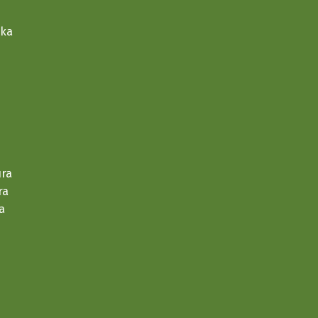
ska
 Małgorzata Pępek na interpelację poselską
procedury dopuszczenia leku Zolgensma w Polsce,
iu do obrotu w naszym kraju oraz częściowej lub
ura
ra
a