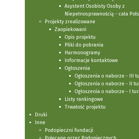
Asystent Osobisty Osoby z
Niepełnosprawnością - cała Pol
Odpowiedź, jaką otrzymała pani Poseł
Projekty zrealizowane
skierowaną do Ministra Zdrowia w sprawie 
Zaopiekowani
ewentualnego obniżenia ceny po dopuszczen
Opis projektu
całościowej jego refundacji przez NFZ.
Pliki do pobrania
Harmonogramy
Informacje kontaktowe
Przeczytaj
Ogłoszenia
Ogłoszenia o naborze - III t
Ogłoszenia o naborze - II tu
Ogłoszenia o naborze - I tur
Listy rankingowe
Trwałość projektu
Druki
Inne
Podopieczni Fundacji
Polecane przez Podopiecznych