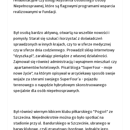
rehabilitacyjne czy usługi Asystenta Osobistego Osoby
Niepełnosprawnej, które są flagowymi programami wsparcia
realizowanymi w Fundacji.
Był osobą bardzo aktywną, otwartą na wszelkie nowości i
pomysły. Starał się szukać i korzystać z doświadczeń
sprawdzonych w innych krajach, czy to w sferze medycznej
czy w sferze dnia codziennego. Prowadził sklep internetowy
"dzyszka.pl", zarabiając pieniądze z własnej działalności.
Zajmował się również administracją i wynajmem mieszkań czy
apartamentów hotelowych. Pisał bloga "SuperFour - moje
nowe życie", na którym opisywał w arcyciekawy sposób swoje
wojaże za sterami swojego SuperFour’a - pojazdu
terenowego o napędzie hybrydowym skonstruowanego
specjalnie dla osób niepełnosprawnych.
Był również wiernym kibicem klubu piłkarskiego "Pogoń" ze
Szczecina. Niejednokrotnie można go było spotkać na
stadionie przy ul. Bandurskiego w Szczecinie, ubranego w
barwy klubowe, czyli granatowo-bordowe. Jednakże jego