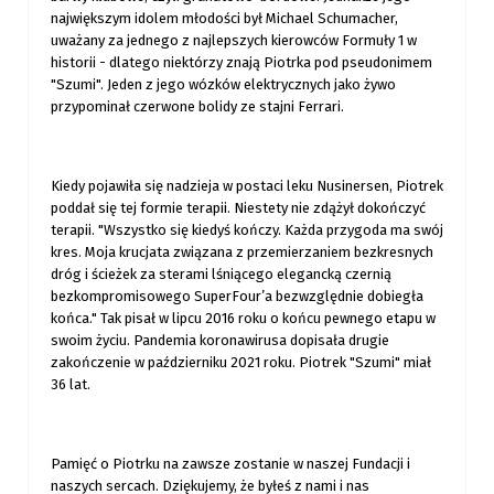
największym idolem młodości był Michael Schumacher,
uważany za jednego z najlepszych kierowców Formuły 1 w
historii - dlatego niektórzy znają Piotrka pod pseudonimem
"Szumi". Jeden z jego wózków elektrycznych jako żywo
przypominał czerwone bolidy ze stajni Ferrari.
Kiedy pojawiła się nadzieja w postaci leku Nusinersen, Piotrek
poddał się tej formie terapii. Niestety nie zdążył dokończyć
terapii. "Wszystko się kiedyś kończy. Każda przygoda ma swój
kres. Moja krucjata związana z przemierzaniem bezkresnych
dróg i ścieżek za sterami lśniącego elegancką czernią
bezkompromisowego SuperFour’a bezwzględnie dobiegła
końca." Tak pisał w lipcu 2016 roku o końcu pewnego etapu w
swoim życiu. Pandemia koronawirusa dopisała drugie
zakończenie w październiku 2021 roku. Piotrek "Szumi" miał
36 lat.
Pamięć o Piotrku na zawsze zostanie w naszej Fundacji i
naszych sercach. Dziękujemy, że byłeś z nami i nas